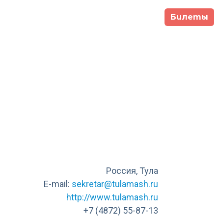
Билеты
гкомитет
Программа
Участники
9 сентября -
Москва,
тября 2026
Main Stage
Россия, Тула
E-mail:
sekretar@tulamash.ru
http://www.tulamash.ru
+7 (4872) 55-87-13