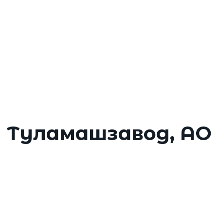
Главное меню
О мероприятии
Ор
щественного
2
1 ок
ой мобильности
Туламашзавод, АО