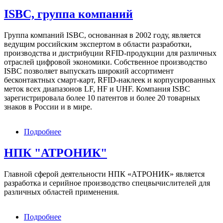
ГК
ВТБ
ISBC, группа компаний
Лизинг
Группа компаний ISBC, основанная в 2002 году, является
ведущим российским экспертом в области разработки,
производства и дистрибуции RFID-продукции для различных
отраслей цифровой экономики. Собственное производство
ISBC позволяет выпускать широкий ассортимент
бесконтактных смарт-карт, RFID-наклеек и корпусированных
меток всех диапазонов LF, HF и UHF. Компания ISBC
зарегистрировала более 10 патентов и более 20 товарных
знаков в России и в мире.
Подробнее
о
ISBC,
группа
НПК "АТРОНИК"
компаний
Главной сферой деятельности НПК «АТРОНИК» является
разработка и серийное производство спецвычислителей для
различных областей применения.
Подробнее
о