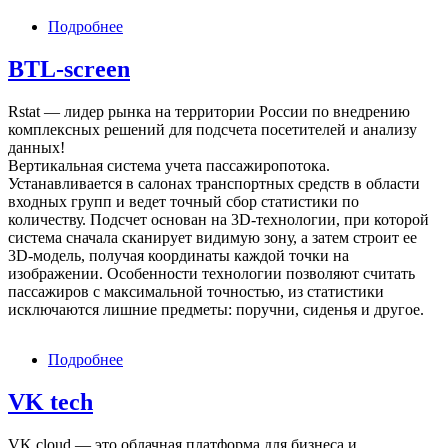
Подробнее
о
Транспортный
проект
BTL-screen
Rstat — лидер рынка на территории России по внедрению
комплексных решений для подсчета посетителей и анализу
данных!
Вертикальная система учета пассажиропотока.
Устанавливается в салонах транспортных средств в области
входных групп и ведет точный сбор статистики по
количеству. Подсчет основан на 3D-технологии, при которой
система сначала сканирует видимую зону, а затем строит ее
3D-модель, получая координаты каждой точки на
изображении. Особенности технологии позволяют считать
пассажиров с максимальной точностью, из статистики
исключаются лишние предметы: поручни, сиденья и другое.
Подробнее
о
BTL-
screen
VK tech
VK cloud — это облачная платформа для бизнеса и