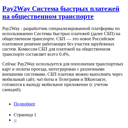
НПК
"АТРОНИК"
Pay2Way Система быстрых платежей
на общественном транспорте
Pay2Way - разработчик специализированной платформы по
использованию Системы быстрых платежей (далее СБП) на
общественном транспорте. СБП — это новое Российское
платежное решение работающее без участия зарубежных
систем. Комиссия СБП для платежей на общественном
транспорте составляет всего 0.4%.
Сейчас Pay2Way используется для пополнения транспортных
карт и оплаты проезда, интегрирован с различными
внешними системами. СБП платежи можно выполнять через
мобильный сайт, чат-боты в Телеграмм и ВКонтакте,
готовится к выходу мобильное приложение (с учетом
санкций).
Подробнее
о
Pay2Way
Система
Страница 1
быстрых
Следующая
››
Нумерация
платежей
страница
страниц