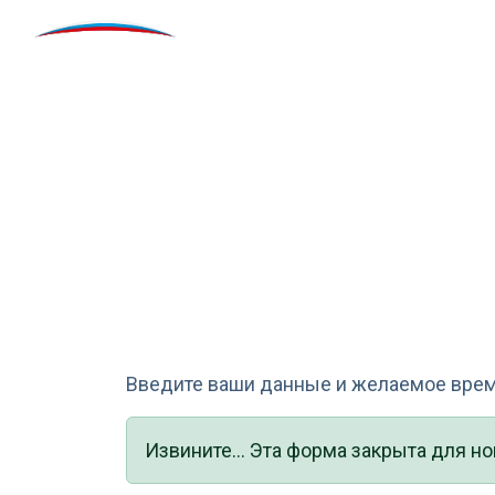
Перейти к основному содержанию
Российская неделя об
транспорта и городск
Введите ваши данные и желаемое время
Статус
Извините... Эта форма закрыта для н