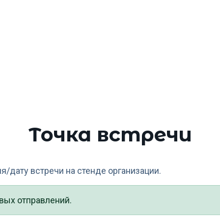
Главное меню
О мероприятии
Ор
щественного
2
1 ок
ой мобильности
Точка встречи
/дату встречи на стенде организации.
овых отправлений.