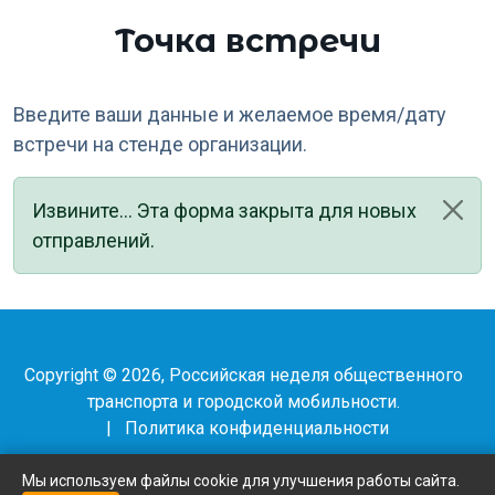
Точка встречи
Введите ваши данные и желаемое время/дату
встречи на стенде организации.
Статус
Извините... Эта форма закрыта для новых
отправлений.
Copyright © 2026, Российская неделя общественного
транспорта и городской мобильности.
|
Политика конфиденциальности
Мы используем файлы cookie для улучшения работы сайта.