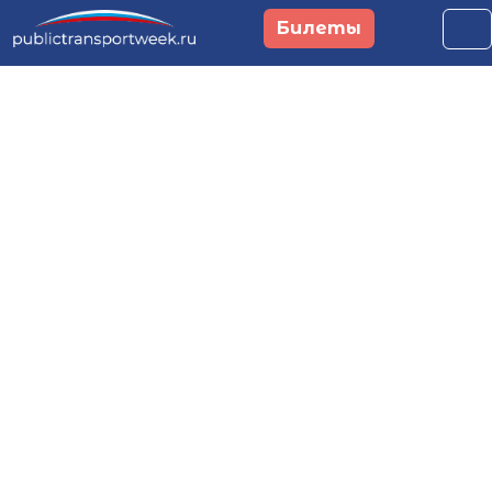
Перейти к основному содержанию
Билеты
Российская неделя
общественного
транспорта и
городской
мобильности
29 сентября - 1 октября 2026
Москва, Main Stage