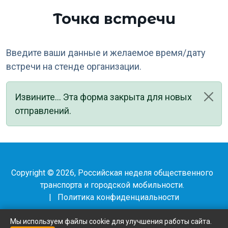
Точка встречи
Введите ваши данные и желаемое время/дату
встречи на стенде организации.
Статус
Извините... Эта форма закрыта для новых
отправлений.
Copyright © 2026, Российская неделя общественного
транспорта и городской мобильности.
|
Политика конфиденциальности
Мы используем файлы cookie для улучшения работы сайта.