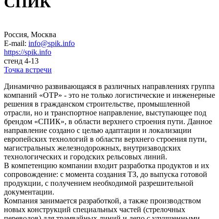
СПИК
Россия, Москва
E-mail:
info@spik.info
https://spik.info
стенд 4-13
Точка встречи
Динамично развивающаяся в различных направлениях группа
компаний «ОТР» - это не только логистические и инженерные
решения в гражданском строительстве, промышленной
отрасли, но и транспортное направление, выступающее под
брендом «СПИК», в области верхнего строения пути. Данное
направление создано с целью адаптации и локализации
европейских технологий в области верхнего строения пути,
магистральных железнодорожных, внутризаводских
технологических и городских рельсовых линий.
В компетенцию компании входит разработка продуктов и их
сопровождение: с момента создания ТЗ, до выпуска готовой
продукции, с получением необходимой разрешительной
документации.
Компания занимается разработкой, а также производством
новых конструкций специальных частей (стрелочных
переводов) для трамвайных линий и депо с улучшенными