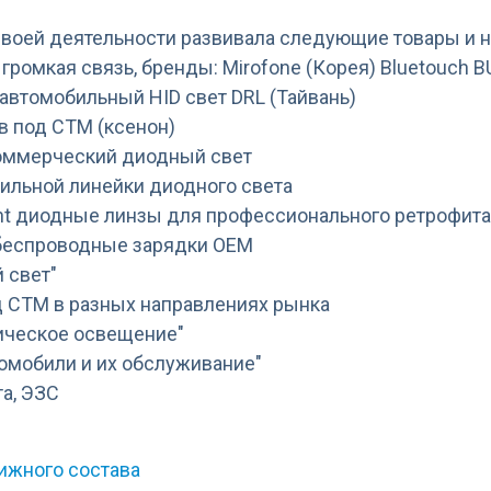
 своей деятельности развивала следующие товары и 
 громкая связь, бренды: Mirofone (Корея) Bluetouch 
 автомобильный HID свет DRL (Тайвань)
ов под СТМ (ксенон)
 коммерческий диодный свет
бильной линейки диодного света
ight диодные линзы для профессионального ретрофита
 беспроводные зарядки OEM
й свет"
од СТМ в разных направлениях рынка
мическое освещение"
ромобили и их обслуживание"
та, ЭЗС
ижного состава