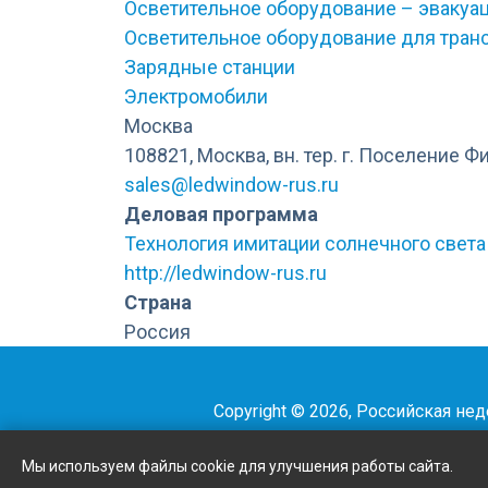
Осветительное оборудование – эвакуац
Осветительное оборудование для тран
Зарядные станции
Электромобили
Москва
108821, Москва, вн. тер. г. Поселение Ф
sales@ledwindow-rus.ru
Деловая программа
Технология имитации солнечного света
http://ledwindow-rus.ru
Страна
Россия
Copyright © 2026, Российская не
Мы используем файлы cookie для улучшения работы сайта.