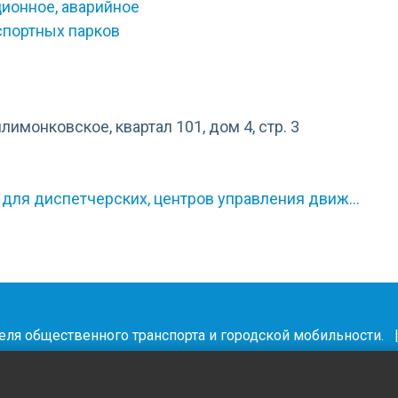
ионное, аварийное
спортных парков
илимонковское, квартал 101, дом 4, стр. 3
 для диспетчерских, центров управления движ…
деля общественного транспорта и городской мобильности.