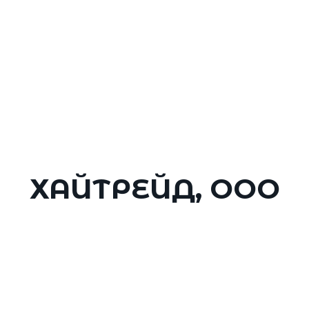
Главное меню
О мероприятии
Ор
щественного
2
1 ок
ой мобильности
ХАЙТРЕЙД, ООО