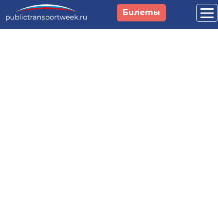
Перейти к основному содержанию
Билеты
Российская неделя
общественного
транспорта и
городской
мобильности
29 сентября - 1 октября 2026
Москва, Main Stage