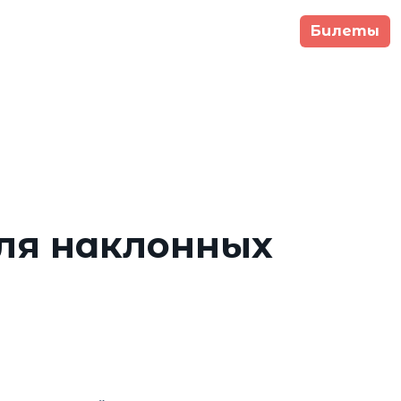
Билеты
гкомитет
Программа
Участники
9 сентября -
Москва,
тября 2026
Main Stage
ля наклонных