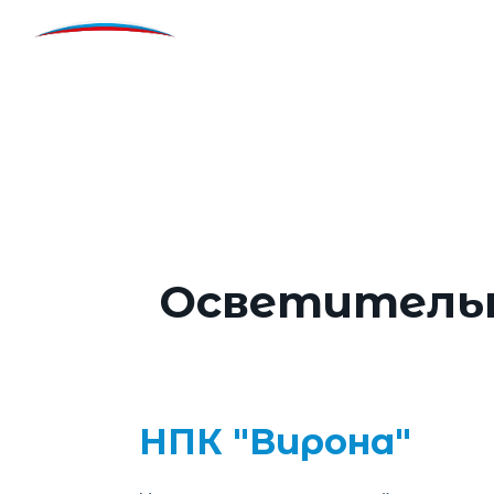
Перейти к основному содержанию
Российская неделя об
транспорта и городск
Осветительн
НПК "Вирона"