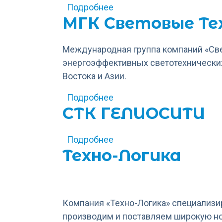
о Технологии света
Подробнее
МГК Световые Те
Международная группа компаний «Св
энергоэффективных светотехнических
Востока и Азии.
о МГК Световые Технолог
Подробнее
СТК ГЕЛИОСИТИ
о СТК ГЕЛИОСИТИ
Подробнее
Техно-Логика
Компания «Техно-Логика» специализи
производим и поставляем широкую но