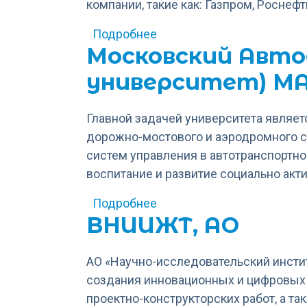
компании, такие как: Газпром, Роснефть
о ИТ-компания TransNetIQ
Подробнее
Московский Авт
университет) М
Главной задачей университета являе
дорожно-мостового и аэродромного 
систем управления в автотранспортно
воспитание и развитие социально акт
о Московский Автодорожн
Подробнее
ВНИИЖТ, АО
АО «Научно-исследовательский инсти
создания инновационных и цифровых 
проектно-конструкторских работ, а 