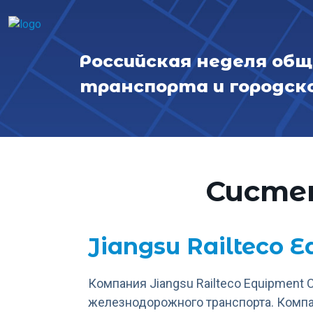
Перейти к основному содержанию
Российская неделя об
транспорта и городск
Систе
Jiangsu Railteco E
Компания Jiangsu Railteco Equipment 
железнодорожного транспорта. Компа