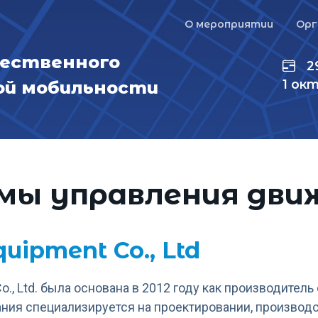
Главное меню
О мероприятии
Ор
щественного
2
1 ок
ой мобильности
мы управления дви
quipment Co., Ltd
Co., Ltd. была основана в 2012 году как производител
ния специализируется на проектировании, производс