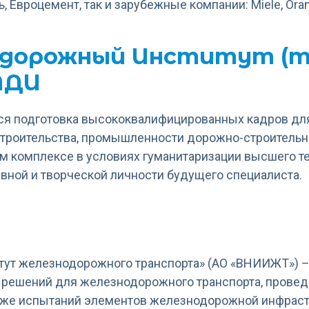
, Евроцемент, так и зарубежные компании: Miele, Orange
одорожный Институт (т
АДИ
тся подготовка высококвалифицированных кадров для
строительства, промышленности дорожно-строитель
м комплексе в условиях гуманитаризации высшего те
ивной и творческой личности будущего специалиста.
ый Институт (технический университет) МАДИ
тут железнодорожного транспорта» (АО «ВНИИЖТ») –
решений для железнодорожного транспорта, провед
также испытаний элементов железнодорожной инфраст