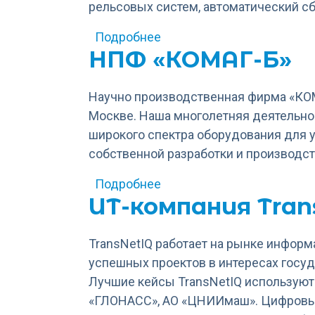
рельсовых систем, автоматический сб
о HISTACO
Подробнее
НПФ «КОМАГ-Б»
Научно производственная фирма «КОМ
Москве. Наша многолетняя деятельнос
широкого спектра оборудования для 
собственной разработки и производст
о НПФ «КОМАГ-Б»
Подробнее
ИТ-компания Tran
TransNetIQ работает на рынке информ
успешных проектов в интересах госуд
Лучшие кейсы TransNetIQ используют 
«ГЛОНАСС», АО «ЦНИИмаш». Цифровые