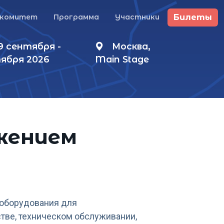
Билеты
гкомитет
Программа
Участники
9 сентября -
Москва,
тября 2026
Main Stage
жением
ь оборудования для
тве, техническом обслуживании,